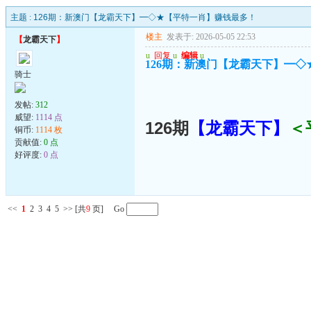
主题 :
126期：新澳门【龙霸天下】━◇★【平特一肖】赚钱最多！
楼主
发表于: 2026-05-05 22:53
【
龙霸天下
】
u
回复
u
编辑
u
126期：新澳门【龙霸天下】━
骑士
发帖:
312
威望:
1114 点
126期
【龙霸天下
】
＜
铜币:
1114 枚
贡献值:
0 点
好评度:
0 点
<<
1
2
3
4
5
>>
[共
9
页] Go