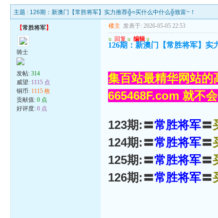
主题 :
126期：新澳门【常胜将军】实力推荐╬=买什么中什么╬致富~！
楼主
发表于: 2026-05-05 22:53
【
常胜将军
】
u
回复
u
编辑
u
126期：新澳门【常胜将军】实
骑士
发帖:
314
集百站最精华网站的高
威望:
1115 点
铜币:
1115 枚
665468F.com 就
贡献值:
0 点
好评度:
0 点
123期:〓
常胜将军
〓
124期:〓
常胜将军
〓
125期:〓
常胜将军
〓
126期:〓
常胜将军
〓