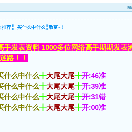
阅
力推荐╬=买什么中什么╬致富~！
手发表资料 1000多位网络高手期期发表
不会迷路！！
买什么中什么
╋
大尾大尾
╋
开:46准
买什么中什么
╋
大尾大尾
╋
开:39准
买什么中什么
╋
大尾大尾
╋
开:31错
买什么中什么
╋
大尾大尾
╋
开:00准