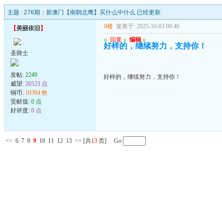
主题 :
276期：新澳门【南鹞北鹰】买什么中什么 已经更新.
8楼
发表于: 2025-10-03 00:40
【
美丽依旧
】
u
回复
u
编辑
u
好样的，继续努力，支持你！
圣骑士
发帖:
2249
好样的，继续努力，支持你！
威望:
20523 点
铜币:
10394 枚
贡献值:
0 点
好评度:
0 点
<<
6
7
8
9
10
11
12
13
>>
[共
13
页] Go