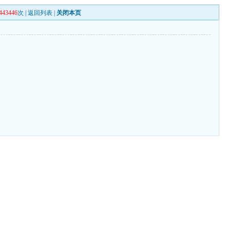
443446
次 |
返回列表
|
关闭本页