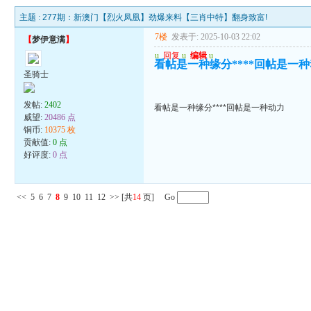
主题 :
277期：新澳门【烈火凤凰】劲爆来料【三肖中特】翻身致富!
7楼
发表于: 2025-10-03 22:02
【
梦伊意满
】
u
回复
u
编辑
u
看帖是一种缘分****回帖是一
圣骑士
发帖:
2402
看帖是一种缘分****回帖是一种动力
威望:
20486 点
铜币:
10375 枚
贡献值:
0 点
好评度:
0 点
<<
5
6
7
8
9
10
11
12
>>
[共
14
页] Go