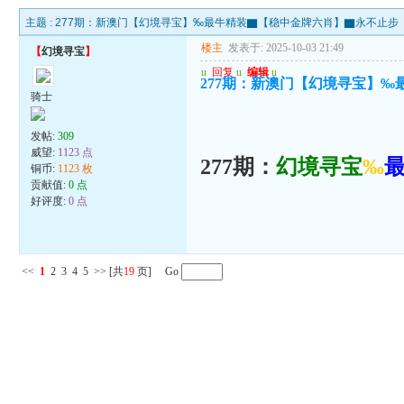
主题 :
277期：新澳门【幻境寻宝】‰最牛精装▇【稳中金牌六肖】▇永不止步
楼主
发表于: 2025-10-03 21:49
【
幻境寻宝
】
u
回复
u
编辑
u
277期：新澳门【幻境寻宝】
骑士
发帖:
309
威望:
1123 点
277期：
幻境寻宝
‰
铜币:
1123 枚
贡献值:
0 点
好评度:
0 点
<<
1
2
3
4
5
>>
[共
19
页] Go