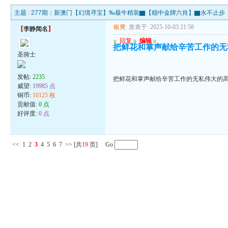
主题 :
277期：新澳门【幻境寻宝】‰最牛精装▇【稳中金牌六肖】▇永不止步
板凳
发表于: 2025-10-03 21:58
【
李静闻名
】
u
回复
u
编辑
u
把鲜花和掌声献给辛苦工作的无
圣骑士
发帖:
2235
把鲜花和掌声献给辛苦工作的无私伟大的
威望:
19985 点
铜币:
10125 枚
贡献值:
0 点
好评度:
0 点
<<
1
2
3
4
5
6
7
>>
[共
19
页] Go