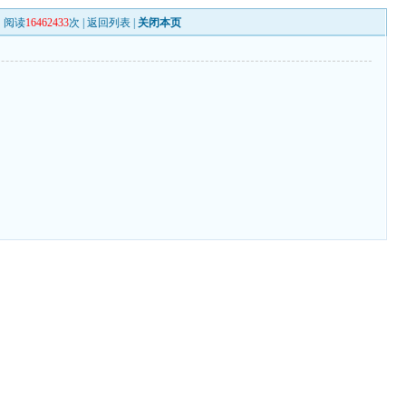
阅读
16462433
次 |
返回列表
|
关闭本页