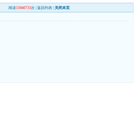
阅读
15660733
次 |
返回列表
|
关闭本页