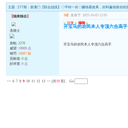
主题 :
277期：新澳门【联合战线】◇平特一肖◇赚钱看效果，好料赢钱靠你的
8楼
发表于: 2025-10-03 22:05
【
独来独去
】
u
回复
u
编辑
u
开宝马的农民本人专顶六合高手
圣骑士
发帖:
2270
开宝马的农民本人专顶六合高手
威望:
19909 点
铜币:
10087 枚
贡献值:
0 点
好评度:
0 点
<<
6
7
8
9
10
11
12
13
>>
[共
19
页] Go