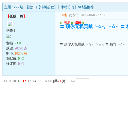
主题 :
277期：新澳门【锦绣前程】〖中特③肖〗≈精品推荐..
11楼
发表于: 2025-10-03 22:07
【
孤独一剑
】
u
回复
u
编辑
u
〓 顶你无私贡献╰☆╮╰☆╮〓
圣骑士
发帖:
2331
〓 顶你无私贡献╰☆╮╰☆╮〓 精彩╰☆╮
威望:
20228 点
铜币:
10246 枚
贡献值:
0 点
好评度:
0 点
<<
9
10
11
12
13
14
15
16
>>
[共
21
页] Go