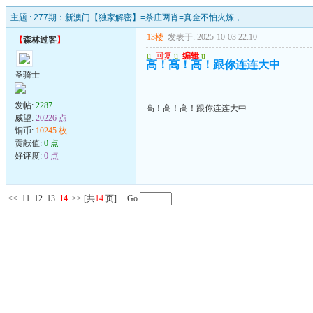
主题 :
277期：新澳门【独家解密】=杀庄两肖=真金不怕火炼，
13楼
发表于: 2025-10-03 22:10
【
森林过客
】
u
回复
u
编辑
u
高！高！高！跟你连连大中
圣骑士
发帖:
2287
高！高！高！跟你连连大中
威望:
20226 点
铜币:
10245 枚
贡献值:
0 点
好评度:
0 点
<<
11
12
13
14
>>
[共
14
页] Go