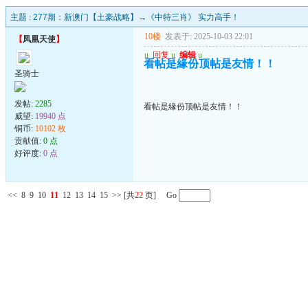
主题 :
277期：新澳门【土豪战略】→《中特三肖》 实力高手！
10楼
发表于: 2025-10-03 22:01
【
凤凰天使
】
u
回复
u
编辑
u
看帖是緣份顶帖是友情！！
圣骑士
发帖:
2285
看帖是緣份顶帖是友情！！
威望:
19940 点
铜币:
10102 枚
贡献值:
0 点
好评度:
0 点
<<
8
9
10
11
12
13
14
15
>>
[共
22
页] Go