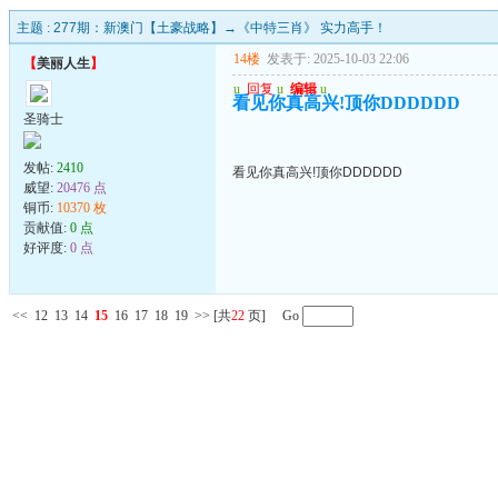
主题 :
277期：新澳门【土豪战略】→《中特三肖》 实力高手！
14楼
发表于: 2025-10-03 22:06
【
美丽人生
】
u
回复
u
编辑
u
看见你真高兴!顶你DDDDDD
圣骑士
发帖:
2410
看见你真高兴!顶你DDDDDD
威望:
20476 点
铜币:
10370 枚
贡献值:
0 点
好评度:
0 点
<<
12
13
14
15
16
17
18
19
>>
[共
22
页] Go