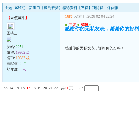
主题 :
036期：新澳门【孤岛若梦】精选资料【三肖】我特肖，保你赚.
16楼
发表于: 2026-02-04 22:24
【
天使流泪
】
u
回复
u
编辑
u
感谢你的无私发表，谢谢你的好
圣骑士
发帖:
2254
感谢你的无私发表，谢谢你的好料！
威望:
19902 点
铜币:
10083 枚
贡献值:
0 点
好评度:
0 点
<<
14
15
16
17
18
19
20
21
>>
[共
21
页] Go