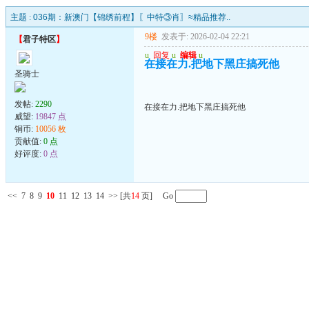
主题 :
036期：新澳门【锦绣前程】〖中特③肖〗≈精品推荐..
9楼
发表于: 2026-02-04 22:21
【
君子特区
】
u
回复
u
编辑
u
在接在力.把地下黑庄搞死他
圣骑士
发帖:
2290
在接在力.把地下黑庄搞死他
威望:
19847 点
铜币:
10056 枚
贡献值:
0 点
好评度:
0 点
<<
7
8
9
10
11
12
13
14
>>
[共
14
页] Go