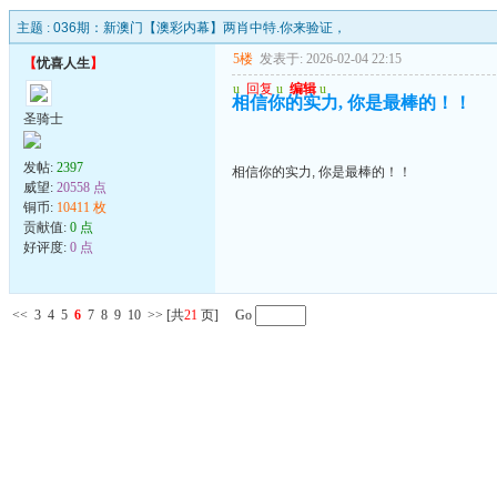
主题 :
036期：新澳门【澳彩内幕】两肖中特.你来验证，
5楼
发表于: 2026-02-04 22:15
【
忧喜人生
】
u
回复
u
编辑
u
相信你的实力, 你是最棒的！！
圣骑士
发帖:
2397
相信你的实力, 你是最棒的！！
威望:
20558 点
铜币:
10411 枚
贡献值:
0 点
好评度:
0 点
<<
3
4
5
6
7
8
9
10
>>
[共
21
页] Go