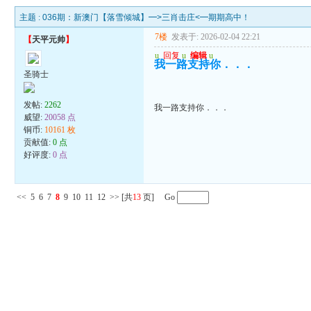
主题 :
036期：新澳门【落雪倾城】━>三肖击庄<━期期高中！
7楼
发表于: 2026-02-04 22:21
【
天平元帅
】
u
回复
u
编辑
u
我一路支持你．．．
圣骑士
发帖:
2262
我一路支持你．．．
威望:
20058 点
铜币:
10161 枚
贡献值:
0 点
好评度:
0 点
<<
5
6
7
8
9
10
11
12
>>
[共
13
页] Go