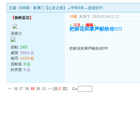
主题 :
036期：新澳门【心灵之旅】→中特3肖→连连狂中.
18楼
发表于: 2026-02-04 22:21
【
柳树蓝花
】
u
回复
u
编辑
u
把鲜花和掌声献给你!!!!!
圣骑士
发帖:
2303
把鲜花和掌声献给你!!!!!
威望:
20414 点
铜币:
10339 枚
贡献值:
0 点
好评度:
0 点
<<
16
17
18
19
20
21
>>
[共
21
页] Go