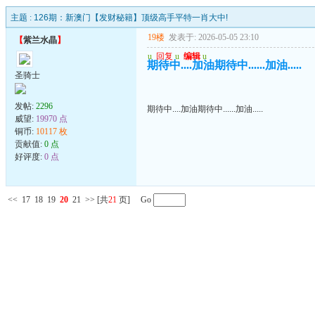
主题 :
126期：新澳门【发财秘籍】顶级高手平特一肖大中!
19楼
发表于: 2026-05-05 23:10
【
紫兰水晶
】
u
回复
u
编辑
u
期待中....加油期待中......加油.....
圣骑士
发帖:
2296
期待中....加油期待中......加油.....
威望:
19970 点
铜币:
10117 枚
贡献值:
0 点
好评度:
0 点
<<
17
18
19
20
21
>>
[共
21
页] Go