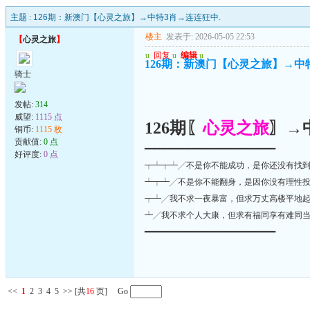
主题 :
126期：新澳门【心灵之旅】→中特3肖→连连狂中.
楼主
发表于: 2026-05-05 22:53
【
心灵之旅
】
u
回复
u
编辑
u
126期：新澳门【心灵之旅】→中
骑士
发帖:
314
威望:
1115 点
126期〖
心灵之旅
〗→
铜币:
1115 枚
贡献值:
0 点
━━━━━━━━━━━━━━━━━━━━━━━━━━━
好评度:
0 点
┯┷┯┷╱不是你不能成功，是你还没有找
┷┯┷╱不是你不能翻身，是因你没有理性
┯┷╱我不求一夜暴富，但求万丈高楼平地
┷╱我不求个人大康，但求有福同享有难同
━━━━━━━━━━━━━━━━━━━━━━━━━━━
<<
1
2
3
4
5
>>
[共
16
页] Go