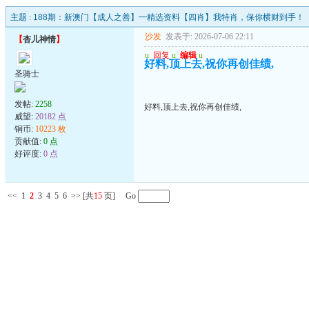
主题 :
188期：新澳门【成人之善】━精选资料【四肖】我特肖，保你横财到手！
沙发
发表于: 2026-07-06 22:11
【
杏儿神情
】
u
回复
u
编辑
u
好料,顶上去,祝你再创佳绩,
圣骑士
发帖:
2258
好料,顶上去,祝你再创佳绩,
威望:
20182 点
铜币:
10223 枚
贡献值:
0 点
好评度:
0 点
<<
1
2
3
4
5
6
>>
[共
15
页] Go