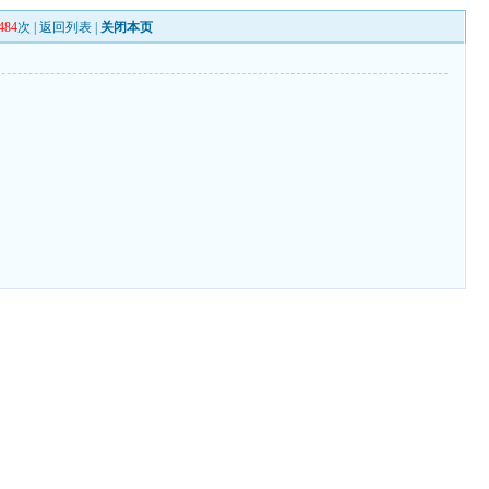
484
次 |
返回列表
|
关闭本页