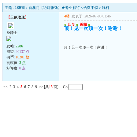
主题 :
189期：新澳门【绝对赚钱】★专业解特＜合数中特＞好料
4楼
发表于: 2026-07-08 01:46
【
天使玫瑰
】
u
回复
u
编辑
u
顶！见一次顶一次！谢谢！
圣骑士
发帖:
2286
顶！见一次顶一次！谢谢！
威望:
20137 点
铜币:
10201 枚
贡献值:
3 点
好评度:
0 点
<<
2
3
4
5
6
7
8
9
>>
[共
15
页] Go