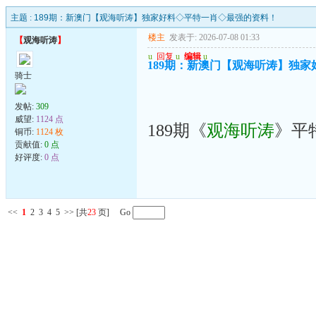
主题 :
189期：新澳门【观海听涛】独家好料◇平特一肖◇最强的资料！
楼主
发表于: 2026-07-08 01:33
【
观海听涛
】
u
回复
u
编辑
u
189期：新澳门【观海听涛】独
骑士
发帖:
309
威望:
1124 点
189期《
观海听涛
》平
铜币:
1124 枚
贡献值:
0 点
好评度:
0 点
<<
1
2
3
4
5
>>
[共
23
页] Go