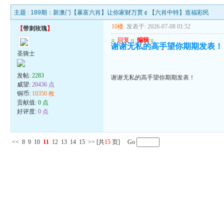
主题 :
189期：新澳门【暴富六肖】让你家财万贯￠【六肖中特】造福彩民
10楼
发表于: 2026-07-08 01:52
【
带刺玫瑰
】
u
回复
u
编辑
u
谢谢无私的高手望你期期发表！
圣骑士
发帖:
2283
谢谢无私的高手望你期期发表！
威望:
20436 点
铜币:
10350 枚
贡献值:
0 点
好评度:
0 点
<<
8
9
10
11
12
13
14
15
>>
[共
15
页] Go