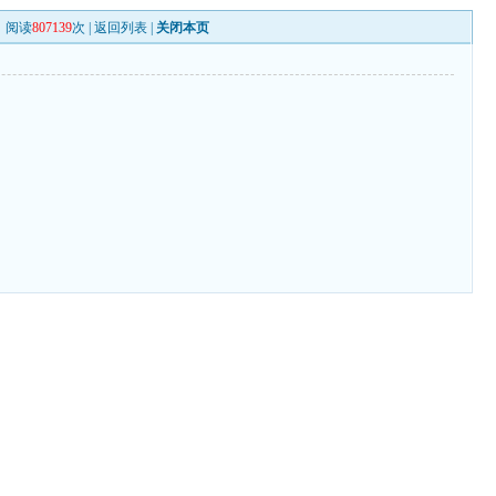
阅读
807139
次 |
返回列表
|
关闭本页