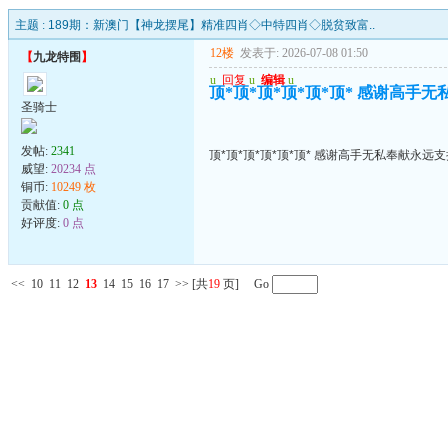
主题 :
189期：新澳门【神龙摆尾】精准四肖◇中特四肖◇脱贫致富..
12楼
发表于: 2026-07-08 01:50
【
九龙特围
】
u
回复
u
编辑
u
顶*顶*顶*顶*顶*顶* 感谢高手
圣骑士
发帖:
2341
顶*顶*顶*顶*顶*顶* 感谢高手无私奉献永远
威望:
20234 点
铜币:
10249 枚
贡献值:
0 点
好评度:
0 点
<<
10
11
12
13
14
15
16
17
>>
[共
19
页] Go