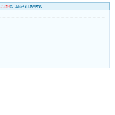
1013261
次 |
返回列表
|
关闭本页