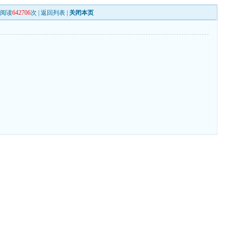
阅读
642706
次 |
返回列表
|
关闭本页