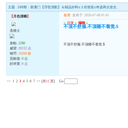
主题 :
189期：新澳门【浮世清歡】＆精品好料≤３肖致富≥奇迹再次发生.
板凳
发表于: 2026-07-08 01:45
【
月色清幽
】
u
回复
u
编辑
u
不顶不舒服.不顶睡不着觉.$
圣骑士
发帖:
2280
不顶不舒服.不顶睡不着觉.$
威望:
20152 点
铜币:
10208 枚
贡献值:
0 点
好评度:
0 点
<<
1
2
3
4
5
6
7
>>
[共
11
页] Go