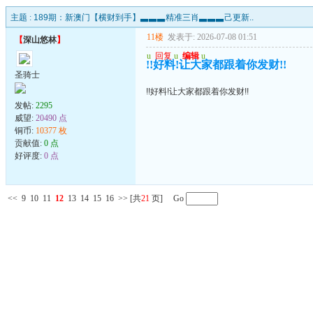
主题 :
189期：新澳门【横财到手】▃▃▃精准三肖▃▃▃己更新..
11楼
发表于: 2026-07-08 01:51
【
深山悠林
】
u
回复
u
编辑
u
!!好料!让大家都跟着你发财!!
圣骑士
!!好料!让大家都跟着你发财!!
发帖:
2295
威望:
20490 点
铜币:
10377 枚
贡献值:
0 点
好评度:
0 点
<<
9
10
11
12
13
14
15
16
>>
[共
21
页] Go