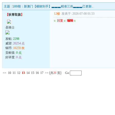
主题 :
189期：新澳门【横财到手】▃▃▃精准三肖▃▃▃己更新..
12楼
发表于: 2026-07-08 01:53
【
狄青取旗
】
u
回复
u
编辑
u
圣骑士
发帖:
2298
威望:
20254 点
铜币:
10259 枚
贡献值:
0 点
好评度:
0 点
<<
10
11
12
13
14
15
16
17
>>
[共
21
页] Go