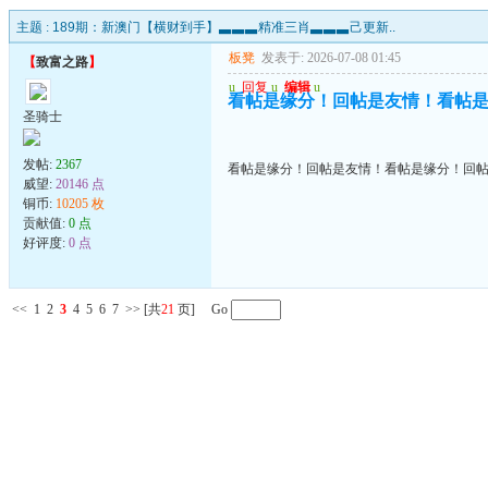
主题 :
189期：新澳门【横财到手】▃▃▃精准三肖▃▃▃己更新..
板凳
发表于: 2026-07-08 01:45
【
致富之路
】
u
回复
u
编辑
u
看帖是缘分！回帖是友情！看帖
圣骑士
发帖:
2367
看帖是缘分！回帖是友情！看帖是缘分！回
威望:
20146 点
铜币:
10205 枚
贡献值:
0 点
好评度:
0 点
<<
1
2
3
4
5
6
7
>>
[共
21
页] Go