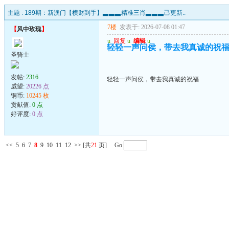
主题 :
189期：新澳门【横财到手】▃▃▃精准三肖▃▃▃己更新..
7楼
发表于: 2026-07-08 01:47
【
风中玫瑰
】
u
回复
u
编辑
u
轻轻一声问侯，带去我真诚的祝
圣骑士
发帖:
2316
轻轻一声问侯，带去我真诚的祝福
威望:
20226 点
铜币:
10245 枚
贡献值:
0 点
好评度:
0 点
<<
5
6
7
8
9
10
11
12
>>
[共
21
页] Go