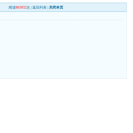
阅读
863932
次 |
返回列表
|
关闭本页