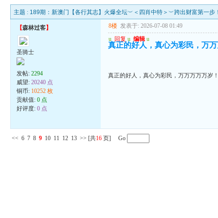
主题 :
189期：新澳门【各行其志】火爆全坛︶＜四肖中特＞︶跨出财富第一步
8楼
发表于: 2026-07-08 01:49
【
森林过客
】
u
回复
u
编辑
u
真正的好人，真心为彩民，万万
圣骑士
发帖:
2294
真正的好人，真心为彩民，万万万万万岁
威望:
20240 点
铜币:
10252 枚
贡献值:
0 点
好评度:
0 点
<<
6
7
8
9
10
11
12
13
>>
[共
16
页] Go