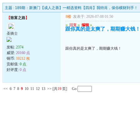
主题 :
189期：新澳门【成人之善】━精选资料【四肖】我特肖，保你横财到手！
8楼
发表于: 2026-07-08 01:50
【
致富之路
】
u
回复
u
编辑
u
跟你真的是太爽了，期期赚大钱
圣骑士
发帖:
2374
跟你真的是太爽了，期期赚大钱！
威望:
20160 点
铜币:
10212 枚
贡献值:
0 点
好评度:
0 点
<<
6
7
8
9
10
11
12
13
>>
[共
19
页] Go