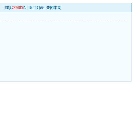
阅读
782685
次 |
返回列表
|
关闭本页