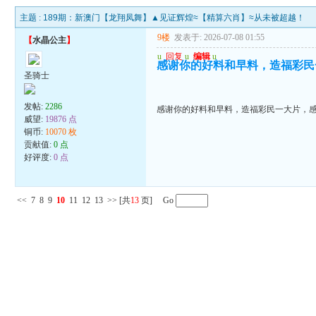
主题 :
189期：新澳门【龙翔凤舞】▲见证辉煌≈【精算六肖】≈从未被超越！
9楼
发表于: 2026-07-08 01:55
【
水晶公主
】
u
回复
u
编辑
u
感谢你的好料和早料，造福彩民
圣骑士
发帖:
2286
感谢你的好料和早料，造福彩民一大片，
威望:
19876 点
铜币:
10070 枚
贡献值:
0 点
好评度:
0 点
<<
7
8
9
10
11
12
13
>>
[共
13
页] Go