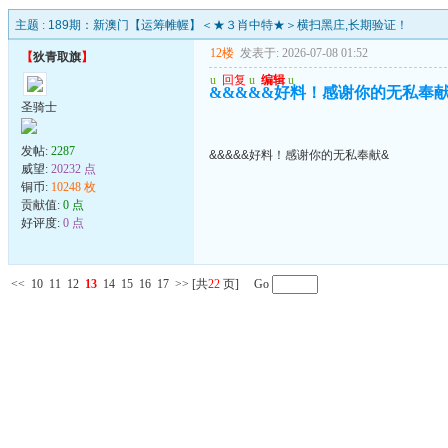
主题 :
189期：新澳门【运筹帷幄】＜★３肖中特★＞横扫黑庄,长期验证！
12楼
发表于: 2026-07-08 01:52
【
狄青取旗
】
u
回复
u
编辑
u
&&&&&好料！感谢你的无私奉
圣骑士
发帖:
2287
&&&&&好料！感谢你的无私奉献&
威望:
20232 点
铜币:
10248 枚
贡献值:
0 点
好评度:
0 点
<<
10
11
12
13
14
15
16
17
>>
[共
22
页] Go