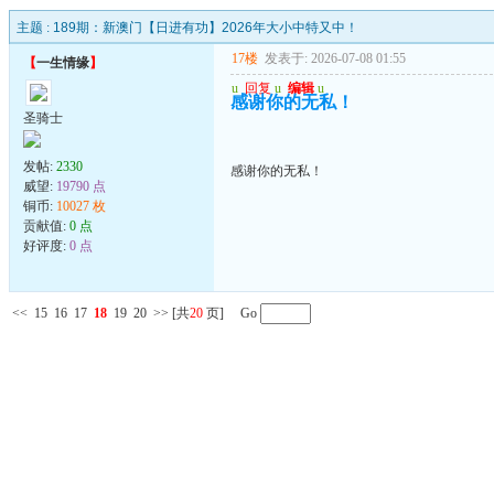
主题 :
189期：新澳门【日进有功】2026年大小中特又中！
17楼
发表于: 2026-07-08 01:55
【
一生情缘
】
u
回复
u
编辑
u
感谢你的无私！
圣骑士
发帖:
2330
感谢你的无私！
威望:
19790 点
铜币:
10027 枚
贡献值:
0 点
好评度:
0 点
<<
15
16
17
18
19
20
>>
[共
20
页] Go