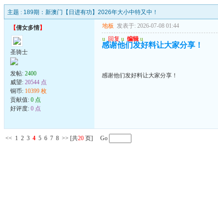
主题 :
189期：新澳门【日进有功】2026年大小中特又中！
地板
发表于: 2026-07-08 01:44
【
倩女多情
】
u
回复
u
编辑
u
感谢他们发好料让大家分享！
圣骑士
发帖:
2400
感谢他们发好料让大家分享！
威望:
20544 点
铜币:
10399 枚
贡献值:
0 点
好评度:
0 点
<<
1
2
3
4
5
6
7
8
>>
[共
20
页] Go