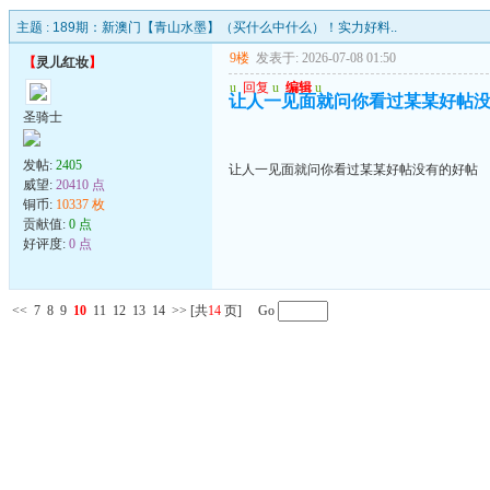
主题 :
189期：新澳门【青山水墨】（买什么中什么）！实力好料..
9楼
发表于: 2026-07-08 01:50
【
灵儿红妆
】
u
回复
u
编辑
u
让人一见面就问你看过某某好帖
圣骑士
发帖:
2405
让人一见面就问你看过某某好帖没有的好帖
威望:
20410 点
铜币:
10337 枚
贡献值:
0 点
好评度:
0 点
<<
7
8
9
10
11
12
13
14
>>
[共
14
页] Go