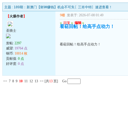
主题 :
189期：新澳门【财神赚钱】机会不可失〖三肖中特〗速进查看！
9楼
发表于: 2026-07-08 01:49
【
火爆作者
】
u
回复
u
编辑
u
看萜回帖！给高手点动力！
圣骑士
发帖:
2297
看萜回帖！给高手点动力！
威望:
19764 点
铜币:
10014 枚
贡献值:
0 点
好评度:
0 点
<<
7
8
9
10
11
12
13
>>
[共
13
页] Go