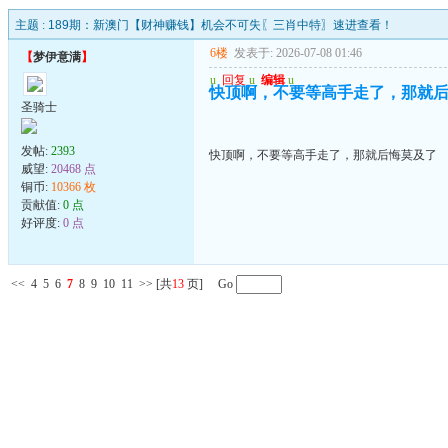
主题 :
189期：新澳门【财神赚钱】机会不可失〖三肖中特〗速进查看！
6楼
发表于: 2026-07-08 01:46
【
梦伊意满
】
u
回复
u
编辑
u
快顶啊，不要等高手走了，那就
圣骑士
发帖:
2393
快顶啊，不要等高手走了，那就后悔莫及了
威望:
20468 点
铜币:
10366 枚
贡献值:
0 点
好评度:
0 点
<<
4
5
6
7
8
9
10
11
>>
[共
13
页] Go