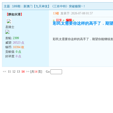
主题 :
189期：新澳门【九天神龙】《三肖中特》突破极限~！
13楼
发表于: 2026-07-08 01:57
【
静如水清
】
u
回复
u
编辑
u
彩民太需要你这样的高手了．期
圣骑士
发帖:
2399
彩民太需要你这样的高手了．期望你能继续
威望:
20523 点
铜币:
10394 枚
贡献值:
0 点
好评度:
0 点
<<
11
12
13
14
>>
[共
14
页] Go