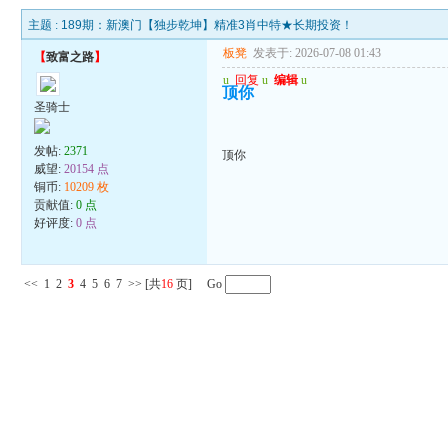
主题 :
189期：新澳门【独步乾坤】精准3肖中特★长期投资！
板凳
发表于: 2026-07-08 01:43
【
致富之路
】
u
回复
u
编辑
u
顶你
圣骑士
发帖:
2371
顶你
威望:
20154 点
铜币:
10209 枚
贡献值:
0 点
好评度:
0 点
<<
1
2
3
4
5
6
7
>>
[共
16
页] Go