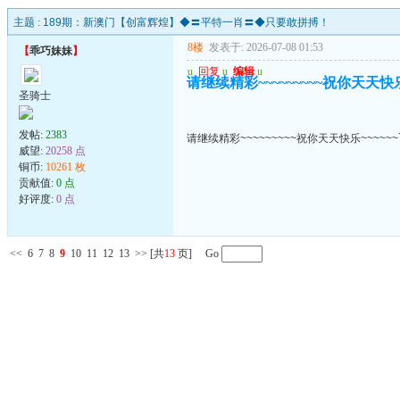
主题 :
189期：新澳门【创富辉煌】◆〓平特一肖〓◆只要敢拼搏！
8楼
发表于: 2026-07-08 01:53
【
乖巧妹妹
】
u
回复
u
编辑
u
请继续精彩~~~~~~~~~祝你天天快乐~
圣骑士
发帖:
2383
请继续精彩~~~~~~~~~祝你天天快乐~~~~~~
威望:
20258 点
铜币:
10261 枚
贡献值:
0 点
好评度:
0 点
<<
6
7
8
9
10
11
12
13
>>
[共
13
页] Go