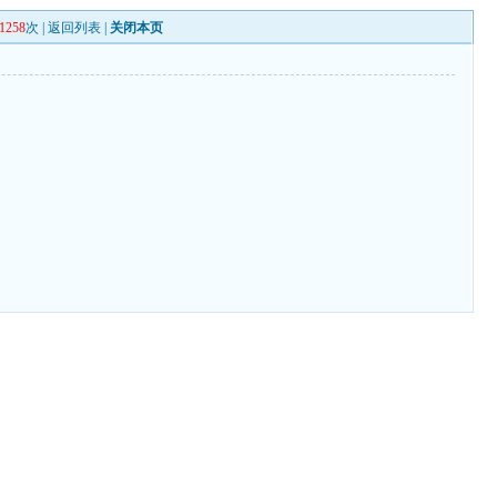
1258
次 |
返回列表
|
关闭本页