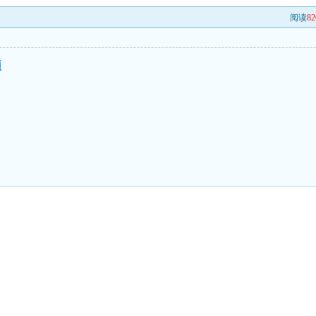
阅读
82
顶