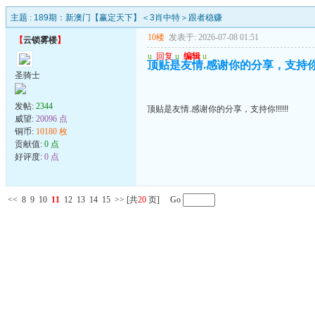
主题 :
189期：新澳门【赢定天下】＜3肖中特＞跟者稳赚
10楼
发表于: 2026-07-08 01:51
【
云锁雾楼
】
u
回复
u
编辑
u
顶贴是友情.感谢你的分享，支持你!!!
圣骑士
发帖:
2344
顶贴是友情.感谢你的分享，支持你!!!!!!
威望:
20096 点
铜币:
10180 枚
贡献值:
0 点
好评度:
0 点
<<
8
9
10
11
12
13
14
15
>>
[共
20
页] Go