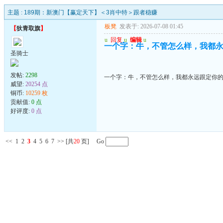
主题 :
189期：新澳门【赢定天下】＜3肖中特＞跟者稳赚
板凳
发表于: 2026-07-08 01:45
【
狄青取旗
】
u
回复
u
编辑
u
一个字：牛，不管怎么样，我都
圣骑士
发帖:
2298
一个字：牛，不管怎么样，我都永远跟定你
威望:
20254 点
铜币:
10259 枚
贡献值:
0 点
好评度:
0 点
<<
1
2
3
4
5
6
7
>>
[共
20
页] Go