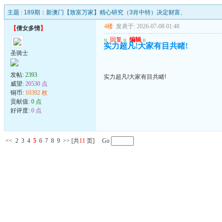
主题 :
189期：新澳门【致富万家】精心研究（3肖中特）决定财富、
4楼
发表于: 2026-07-08 01:48
【
倩女多情
】
u
回复
u
编辑
u
实力超凡!大家有目共睹!
圣骑士
发帖:
2393
实力超凡!大家有目共睹!
威望:
20530 点
铜币:
10392 枚
贡献值:
0 点
好评度:
0 点
<<
2
3
4
5
6
7
8
9
>>
[共
11
页] Go