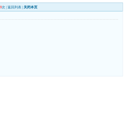
69
次 |
返回列表
|
关闭本页