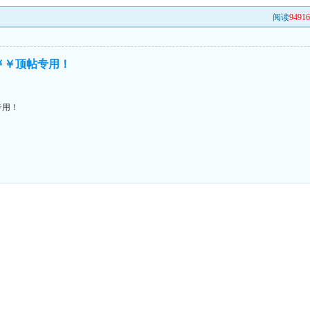
阅读
9491
￥￥￥顶帖专用！
专用！