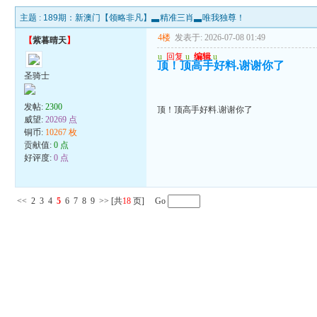
主题 :
189期：新澳门【领略非凡】▃精准三肖▃唯我独尊！
4楼
发表于: 2026-07-08 01:49
【
紫暮晴天
】
u
回复
u
编辑
u
顶！顶高手好料.谢谢你了
圣骑士
发帖:
2300
顶！顶高手好料.谢谢你了
威望:
20269 点
铜币:
10267 枚
贡献值:
0 点
好评度:
0 点
<<
2
3
4
5
6
7
8
9
>>
[共
18
页] Go