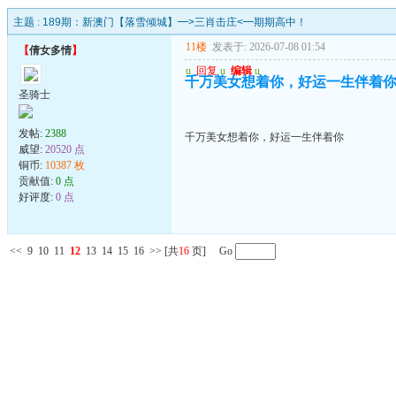
主题 :
189期：新澳门【落雪倾城】━>三肖击庄<━期期高中！
11楼
发表于: 2026-07-08 01:54
【
倩女多情
】
u
回复
u
编辑
u
千万美女想着你，好运一生伴着
圣骑士
发帖:
2388
千万美女想着你，好运一生伴着你
威望:
20520 点
铜币:
10387 枚
贡献值:
0 点
好评度:
0 点
<<
9
10
11
12
13
14
15
16
>>
[共
16
页] Go